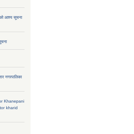
ाको आश्य सूचना
सूचना
जार नगरपालिका
 for Khanepani
or kharid