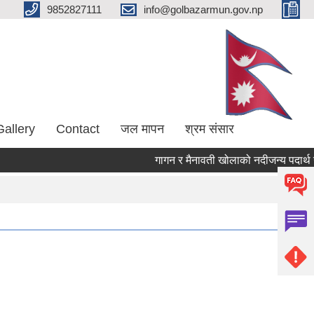
9852827111
info@golbazarmun.gov.np
Gallery
Contact
जल मापन
श्रम संसार
गागन र मैनावती खोलाको नदीजन्य पदार्थ उ