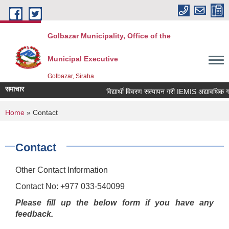
Skip to main content
Golbazar Municipality, Office of the
Municipal Executive
Golbazar, Siraha
समाचार
विद्यार्थी विवरण सत्यापन गरी IEMIS अद्यावधिक गर्ने 
You are here
Home
» Contact
Contact
Other Contact Information
Contact No: +977 033-540099
Please fill up the below form if you have any
feedback.