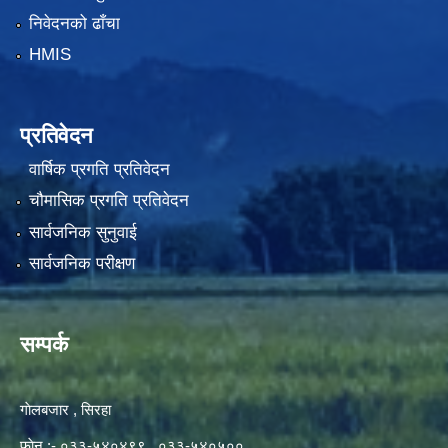
निवेदनको ढाँचा
HMIS
प्रतिवेदन
वार्षिक प्रगति प्रतिवेदन
चौमासिक प्रगति प्रतिवेदन
सार्वजनिक सुनुवाई
सार्वजनिक परीक्षण
सम्पर्क
गाेलबजार , सिरहा
फाेन :- ०३३-५४०४९९ , ०३३-५४०५००