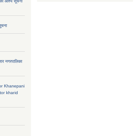
ाको आश्य सूचना
सूचना
जार नगरपालिका
 for Khanepani
or kharid