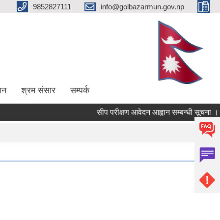
9852827111
info@golbazarmun.gov.np
पन
श्रम संसार
सम्पर्क
सीप परीक्षण आवेदन आह्वान सम्बन्धी सूचना ।