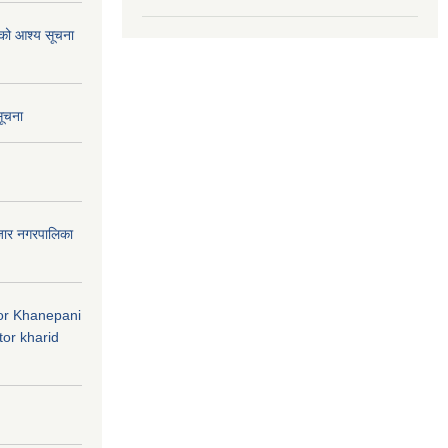
ाको आश्य सूचना
सूचना
जार नगरपालिका
 for Khanepani
or kharid