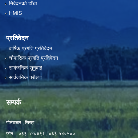
निवेदनको ढाँचा
HMIS
प्रतिवेदन
वार्षिक प्रगति प्रतिवेदन
चौमासिक प्रगति प्रतिवेदन
सार्वजनिक सुनुवाई
सार्वजनिक परीक्षण
सम्पर्क
गाेलबजार , सिरहा
फाेन :- ०३३-५४०४९९ , ०३३-५४०५००