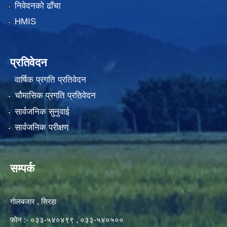
निवेदनको ढाँचा
HMIS
प्रतिवेदन
वार्षिक प्रगति प्रतिवेदन
चौमासिक प्रगति प्रतिवेदन
सार्वजनिक सुनुवाई
सार्वजनिक परीक्षण
सम्पर्क
गाेलबजार , सिरहा
फाेन :- ०३३-५४०४९९ , ०३३-५४०५००