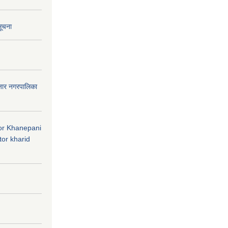
सूचना
जार नगरपालिका
 for Khanepani
or kharid