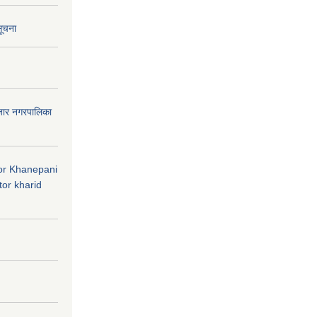
सूचना
जार नगरपालिका
 for Khanepani
or kharid