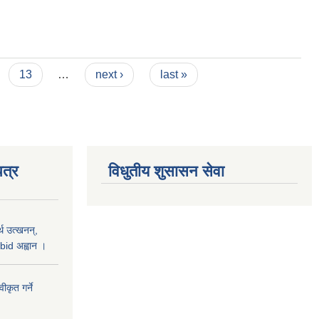
13
…
next ›
last »
त्र
विधुतीय शुसासन सेवा
थ उत्खनन्,
bid अह्वान ।
कृत गर्ने