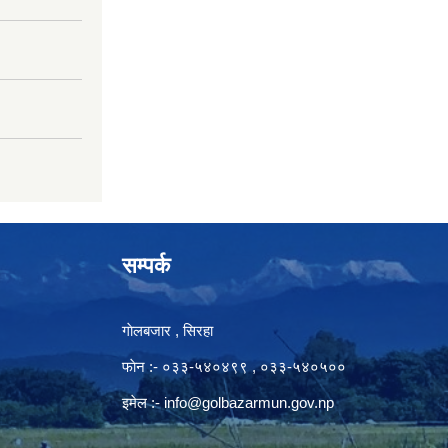
सम्पर्क
गाेलबजार , सिरहा
फाेन :- ०३३-५४०४९९ , ०३३-५४०५००
इमेल :-
info@golbazarmun.gov.np