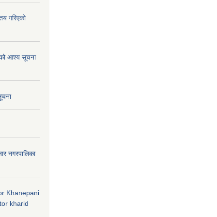
्तय गरिएको
ाको आश्य सूचना
सूचना
जार नगरपालिका
 for Khanepani
or kharid