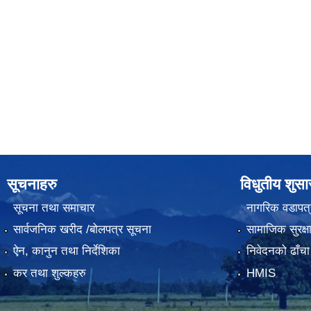
सूचनाहरु
विधुतीय शुस
सूचना तथा समाचार
नागरिक वडापत्
सार्वजनिक खरीद /बोलपत्र सूचना
सामाजिक सुरक्ष
ऐन, कानुन तथा निर्देशिका
निवेदनको ढाँचा
कर तथा शुल्कहरु
HMIS