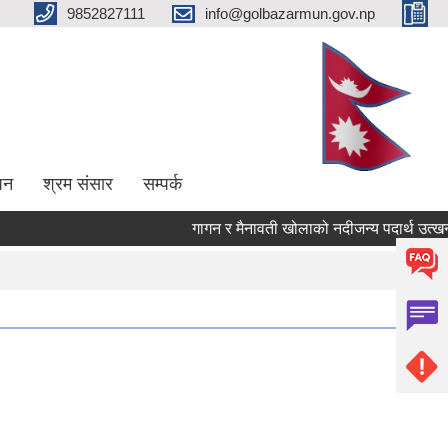
9852827111
info@golbazarmun.gov.np
पन
श्रम संसार
सम्पर्क
गागन र मैनावती खोलाको नदीजन्य पदार्थ उत्खनन्, 