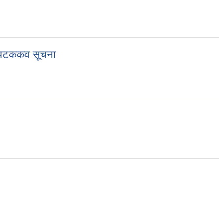
वन्धी दरभाउपत्रको सूचना
रो पटककव सूचना
श्रो पटककव सूचना