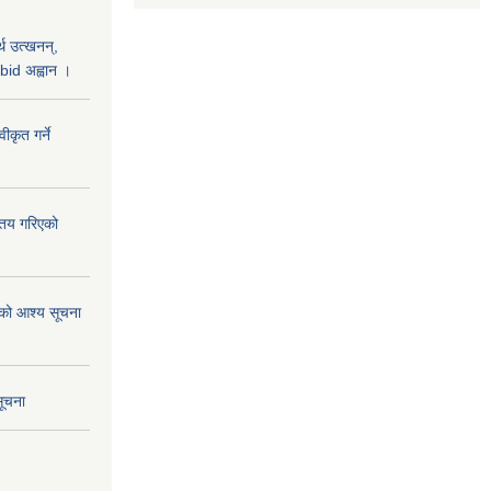
थ उत्खनन्,
bid अह्वान ।
कृत गर्ने
्तय गरिएको
ाको आश्य सूचना
सूचना