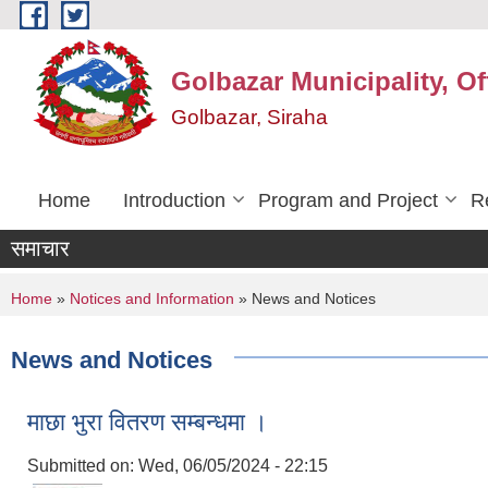
Skip to main content
Golbazar Municipality, Of
Golbazar, Siraha
Home
Introduction
Program and Project
R
समाचार
You are here
Home
»
Notices and Information
» News and Notices
News and Notices
माछा भुरा वितरण सम्बन्धमा ।
Submitted on:
Wed, 06/05/2024 - 22:15