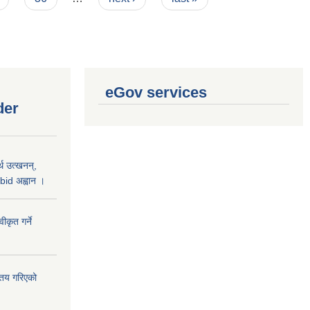
eGov services
der
थ उत्खनन्,
bid अह्वान ।
कृत गर्ने
्तय गरिएको