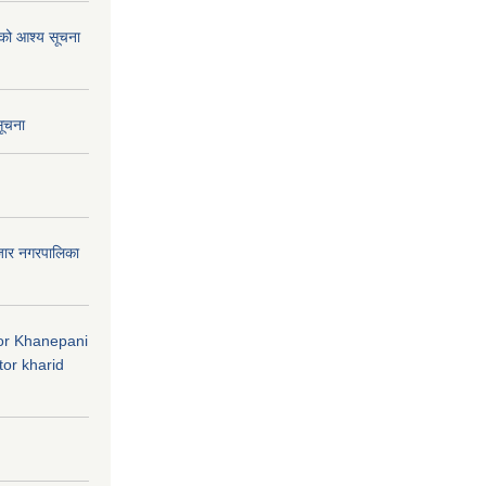
ाको आश्य सूचना
सूचना
जार नगरपालिका
 for Khanepani
or kharid