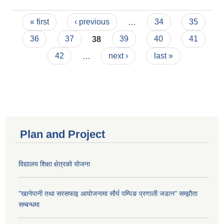
खरिद गर्ने सम्बन्धी सूचना" बमोजिम लिखित परीक्षा तथा
Pages
मौखिक परिक्षाको परिक्षा मिति र परिक्षा केन्द्र कायम गरिएको
« first
‹ previous
…
34
35
व्यहोरा जानकारीको लागि अनुरोध छ ।
36
37
38
39
40
41
42
…
next ›
last »
Plan and Project
विद्यालय शिक्षा क्षेत्रको योजना
"खानेपानी तथा सरसफाइ आयोजनामा सौर्य पम्पिङ प्रणाली जडान" सम्झौता
सम्बन्धमा