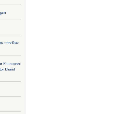
सूचना
जार नगरपालिका
 for Khanepani
or kharid